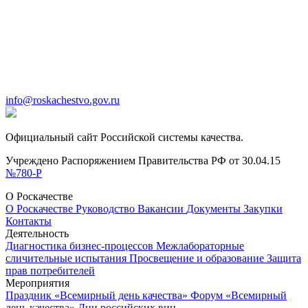
info@roskachestvo.gov.ru
Официальный сайт Российской системы качества.
Учреждено Распоряжением Правительства РФ от 30.04.15
№780-Р
О Роскачестве
О Роскачестве
Руководство
Вакансии
Документы
Закупки
Контакты
Деятельность
Диагностика бизнес-процессов
Межлабораторные
сличительные испытания
Просвещение и образование
Защита
прав потребителей
Мероприятия
Праздник «Всемирный день качества»
Форум «Всемирный
день качества»
Дни российских вин