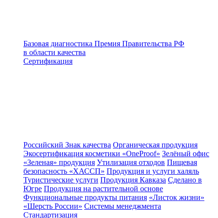
Базовая диагностика
Премия Правительства РФ
в области качества
Сертификация
Российский Знак качества
Органическая продукция
Экосертификация косметики «OneProof»
Зелёный офис
«Зеленая» продукция
Утилизация отходов
Пищевая
безопасность «ХАССП»
Продукция и услуги халяль
Туристические услуги
Продукция Кавказа
Сделано в
Югре
Продукция на растительной основе
Функциональные продукты питания
«Листок жизни»
«Шерсть России»
Системы менеджмента
Стандартизация