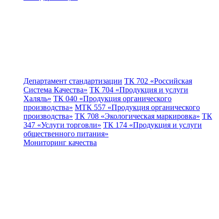
Департамент стандартизации
ТК 702 «Российская
Система Качества»
ТК 704 «Продукция и услуги
Халяль»
ТК 040 «Продукция органического
производства»
МТК 557 «Продукция органического
производства»
ТК 708 «Экологическая маркировка»
ТК
347 «Услуги торговли»
ТК 174 «Продукция и услуги
общественного питания»
Мониторинг качества