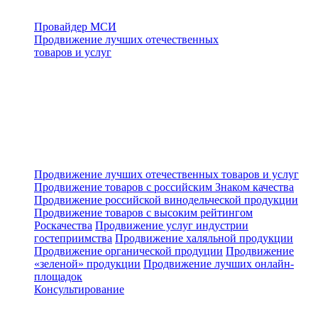
Провайдер МСИ
Продвижение лучших отечественных
товаров и услуг
Продвижение лучших отечественных товаров и услуг
Продвижение товаров с российским Знаком качества
Продвижение российской винодельческой продукции
Продвижение товаров с высоким рейтингом
Роскачества
Продвижение услуг индустрии
гостеприимства
Продвижение халяльной продукции
Продвижение органической продуции
Продвижение
«зеленой» продукции
Продвижение лучших онлайн-
площадок
Консультирование